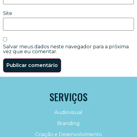
Site
Salvar meus dados neste navegador para a próxima
vez que eu comentar.
SERVIÇOS
Audiovisual
Branding
Criação e Desenvolvimento