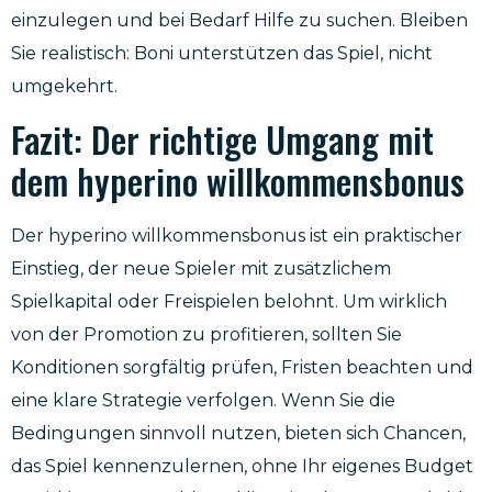
einzulegen und bei Bedarf Hilfe zu suchen. Bleiben
Sie realistisch: Boni unterstützen das Spiel, nicht
umgekehrt.
Fazit: Der richtige Umgang mit
dem hyperino willkommensbonus
Der hyperino willkommensbonus ist ein praktischer
Einstieg, der neue Spieler mit zusätzlichem
Spielkapital oder Freispielen belohnt. Um wirklich
von der Promotion zu profitieren, sollten Sie
Konditionen sorgfältig prüfen, Fristen beachten und
eine klare Strategie verfolgen. Wenn Sie die
Bedingungen sinnvoll nutzen, bieten sich Chancen,
das Spiel kennenzulernen, ohne Ihr eigenes Budget