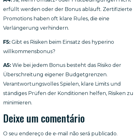
erfüllt werden oder der Bonus abläuft. Zertifizierte
Promotions haben oft klare Rules, die eine
Verlängerung verhindern.
F5:
Gibt es Risiken beim Einsatz des hyperino
willkommensbonus?
A5:
Wie bei jedem Bonus besteht das Risiko der
Überschreitung eigener Budgetgrenzen.
Verantwortungsvolles Spielen, klare Limits und
ständiges Prüfen der Konditionen helfen, Risiken zu
minimieren.
Deixe um comentário
O seu endereço de e-mail não será publicado.