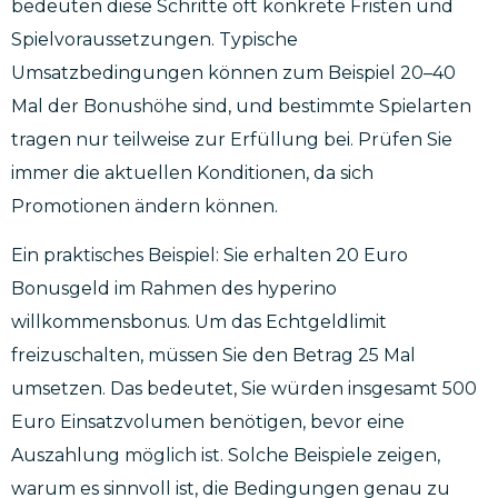
bedeuten diese Schritte oft konkrete Fristen und
Spielvoraussetzungen. Typische
Umsatzbedingungen können zum Beispiel 20–40
Mal der Bonushöhe sind, und bestimmte Spielarten
tragen nur teilweise zur Erfüllung bei. Prüfen Sie
immer die aktuellen Konditionen, da sich
Promotionen ändern können.
Ein praktisches Beispiel: Sie erhalten 20 Euro
Bonusgeld im Rahmen des hyperino
willkommensbonus. Um das Echtgeldlimit
freizuschalten, müssen Sie den Betrag 25 Mal
umsetzen. Das bedeutet, Sie würden insgesamt 500
Euro Einsatzvolumen benötigen, bevor eine
Auszahlung möglich ist. Solche Beispiele zeigen,
warum es sinnvoll ist, die Bedingungen genau zu