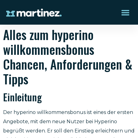
Alles zum hyperino
willkommensbonus
Chancen, Anforderungen &
Tipps
Einleitung
Der hyperino willkommensbonus ist eines der ersten
Angebote, mit dem neue Nutzer bei Hyperino
begrüßt werden. Er soll den Einstieg erleichtern und