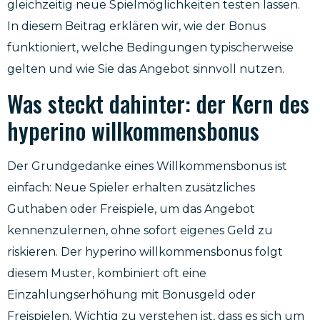
gleichzeitig neue Spielmöglichkeiten testen lassen.
In diesem Beitrag erklären wir, wie der Bonus
funktioniert, welche Bedingungen typischerweise
gelten und wie Sie das Angebot sinnvoll nutzen.
Was steckt dahinter: der Kern des
hyperino willkommensbonus
Der Grundgedanke eines Willkommensbonus ist
einfach: Neue Spieler erhalten zusätzliches
Guthaben oder Freispiele, um das Angebot
kennenzulernen, ohne sofort eigenes Geld zu
riskieren. Der hyperino willkommensbonus folgt
diesem Muster, kombiniert oft eine
Einzahlungserhöhung mit Bonusgeld oder
Freispielen. Wichtig zu verstehen ist, dass es sich um