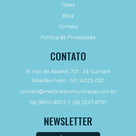
Cases
Blog
Contato
Política de Privacidade
CONTATO
R. Visc. de Abaeté, 701 - Jd. Sumaré
Ribeirão Preto - SP, 14025-050
contato@martinezcomunicacao.com.br
(16) 98110-8972
|
(16) 3237-6797
NEWSLETTER