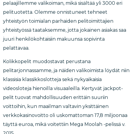
pelaajillemme valikoiman, mikä sisältää yli 3000 eri
pelituotetta. Olemme onnistuneet tehneet
yhteistyön toimialan parhaiden pelitoimittajien
yhteistyössä taataksemme, jotta jokainen asiakas saa
juuri henkilökohtaisiin makuunsa sopivinta
pelattavaa.
Kolikkopelit muodostavat perustana
pelitarjonnassamme, ja näiden valikoimista löydät niin
klassisia klassikkoslotteja sekä nykyaikaisia
videosloteja hienoilla visuaaleilla. Kertyvät jackpot-
pelit tuovat mahdollisuuden erittäin suuriin
voittoihin, kun maailman valtavin yksittäinen
verkkokasinovoitto oli uskomattoman 17,8 miljoonaa
täyttä euroa, mikä voitettiin Mega Moolah -pelissä v.
2015.