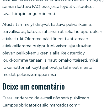
samoin kattava FAQ-osio, josta löydät vastaukset
tavallisimpiin ongelmiin heti.
Alustaltamme yhdistyvät kattava pelivalikoima,
turvallisuus, kätevät rahansiirrot sekä huippuluokan
asiakastuki. Olemme päättäneet tuottamaan
asiakkaillemme huippuluokkaisen ajateltavissa
olevan pelikokemuksen alalla. Rekisteröidy
joukkoomme tänään ja nauti omakohtaisesti, miksi
lukemattomat käyttäjät ovat jo tehneet meistä
meidät pelauskumppaninsa.
Deixe um comentário
O seu endereço de e-mail não será publicado.
Campos obrigatórios são marcados com
*