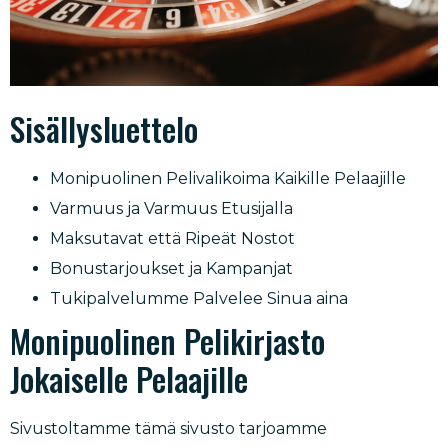
Sisällysluettelo
Monipuolinen Pelivalikoima Kaikille Pelaajille
Varmuus ja Varmuus Etusijalla
Maksutavat että Ripeät Nostot
Bonustarjoukset ja Kampanjat
Tukipalvelumme Palvelee Sinua aina
Monipuolinen Pelikirjasto
Jokaiselle Pelaajille
Sivustoltamme
tämä sivusto
tarjoamme