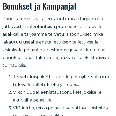
Bonukset ja Kampanjat
Panostamme käyttäjien sitoutumista tarjoamalla
jatkuvasti mielenkiintoisia promootioita. Tuleville
asiakkaille tarjoamme tervetuliaisbonukset, mikä
jakautuu usealle ensitalletuksen talletukselle.
Uskolisille pelaajille järjestämme joka viikko reload-
bonuksia, rahat-takaisin-tarjouksia että eksklusiivisia
turnauksia.
Tervetuliaispaketti tuleville pelaajille 3 alkuun
tulevalle talletukselle yhteensä
Viikon uudelleenlatausbonukset jokaiselle
aktiivisille pelaajille
VIP-kerho, missä pelaajat kasvattavat pisteitä ja
nousevat tatsojen välillä