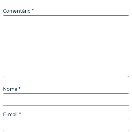
Comentário
*
Nome
*
E-mail
*