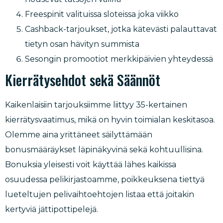
Freespinit valituissa sloteissa joka viikko
Cashback-tarjoukset, jotka kätevästi palauttavat
tietyn osan hävityn summista
Sesongin promootiot merkkipäivien yhteydessä
Kierrätysehdot sekä Säännöt
Kaikenlaisiin tarjouksiimme liittyy 35-kertainen
kierrätysvaatimus, mikä on hyvin toimialan keskitasoa.
Olemme aina yrittäneet säilyttämään
bonusmääräykset läpinäkyvinä sekä kohtuullisina.
Bonuksia yleisesti voit käyttää lähes kaikissa
osuudessa pelikirjastoamme, poikkeuksena tiettyä
lueteltujen pelivaihtoehtojen listaa että joitakin
kertyviä jättipottipelejä.