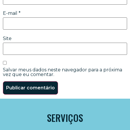
E-mail
*
Site
Salvar meus dados neste navegador para a próxima
vez que eu comentar.
SERVIÇOS