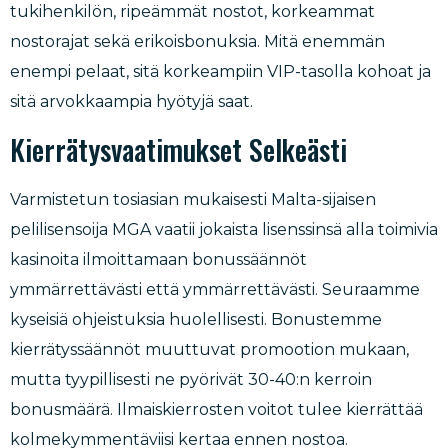
tukihenkilön, ripeämmät nostot, korkeammat
nostorajat sekä erikoisbonuksia. Mitä enemmän
enempi pelaat, sitä korkeampiin VIP-tasolla kohoat ja
sitä arvokkaampia hyötyjä saat.
Kierrätysvaatimukset Selkeästi
Varmistetun tosiasian mukaisesti Malta-sijaisen
pelilisensoija MGA vaatii jokaista lisenssinsä alla toimivia
kasinoita ilmoittamaan bonussäännöt
ymmärrettävästi että ymmärrettävästi. Seuraamme
kyseisiä ohjeistuksia huolellisesti. Bonustemme
kierrätyssäännöt muuttuvat promootion mukaan,
mutta tyypillisesti ne pyörivät 30-40:n kerroin
bonusmäärä. Ilmaiskierrosten voitot tulee kierrättää
kolmekymmentäviisi kertaa ennen nostoa.