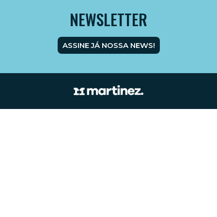
NEWSLETTER
ASSINE JÁ NOSSA NEWS!