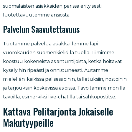
suomalaisten asiakkaiden parissa erityisesti
luotettavuutemme ansiosta.
Palvelun Saavutettavuus
Tuotamme palvelua asiakkaillemme läpi
vuorokauden suomenkielisillä tuella. Tiimimme
koostuu kokeneista asiantuntijoista, ketkä hoitavat
kyselyihin ripeästi ja onnistuneesti. Autamme
mielelläni kaikissa pelisessioihin, talletuksiin, nostoihin
ja tarjouksiin koskevissa asioissa. Tavoitamme monilla
tavoilla, esimerkiksi live-chatilla tai sähköpostitse.
Kattava Pelitarjonta Jokaiselle
Makutyypeille