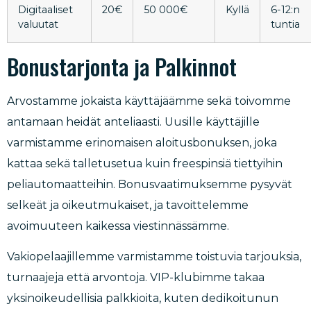
Digitaaliset
20€
50 000€
Kyllä
6-12:n
valuutat
tuntia
Bonustarjonta ja Palkinnot
Arvostamme jokaista käyttäjäämme sekä toivomme
antamaan heidät anteliaasti. Uusille käyttäjille
varmistamme erinomaisen aloitusbonuksen, joka
kattaa sekä talletusetua kuin freespinsiä tiettyihin
peliautomaatteihin. Bonusvaatimuksemme pysyvät
selkeät ja oikeutmukaiset, ja tavoittelemme
avoimuuteen kaikessa viestinnässämme.
Vakiopelaajillemme varmistamme toistuvia tarjouksia,
turnaajeja että arvontoja. VIP-klubimme takaa
yksinoikeudellisia palkkioita, kuten dedikoitunun