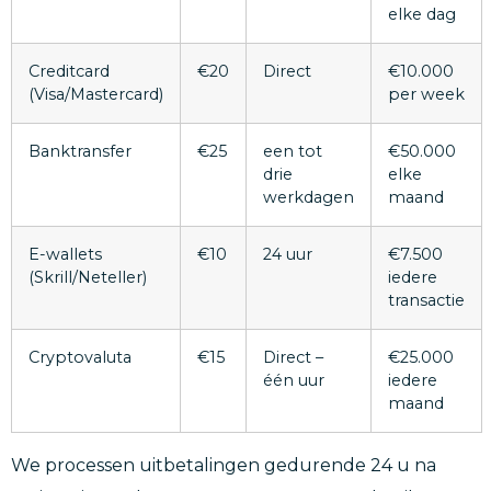
elke dag
Creditcard
€20
Direct
€10.000
(Visa/Mastercard)
per week
Banktransfer
€25
een tot
€50.000
drie
elke
werkdagen
maand
E-wallets
€10
24 uur
€7.500
(Skrill/Neteller)
iedere
transactie
Cryptovaluta
€15
Direct –
€25.000
één uur
iedere
maand
We processen uitbetalingen gedurende 24 u na