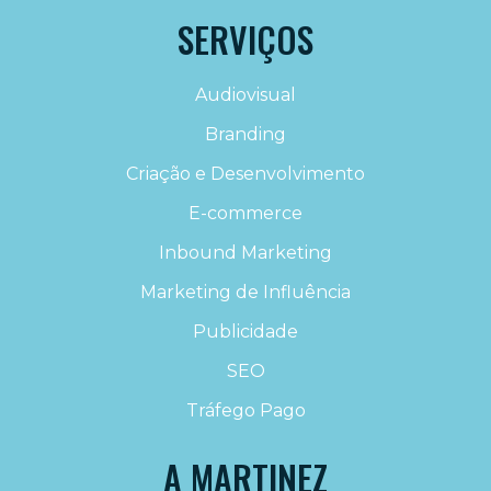
SERVIÇOS
Audiovisual
Branding
Criação e Desenvolvimento
E-commerce
Inbound Marketing
Marketing de Influência
Publicidade
SEO
Tráfego Pago
A MARTINEZ