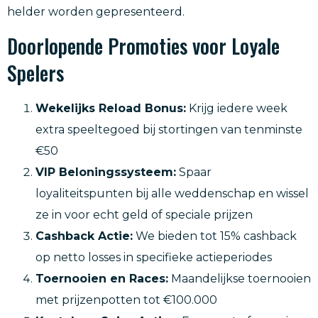
helder worden gepresenteerd.
Doorlopende Promoties voor Loyale
Spelers
Wekelijks Reload Bonus:
Krijg iedere week
extra speeltegoed bij stortingen van tenminste
€50
VIP Beloningssysteem:
Spaar
loyaliteitspunten bij alle weddenschap en wissel
ze in voor echt geld of speciale prijzen
Cashback Actie:
We bieden tot 15% cashback
op netto losses in specifieke actieperiodes
Toernooien en Races:
Maandelijkse toernooien
met prijzenpotten tot €100.000