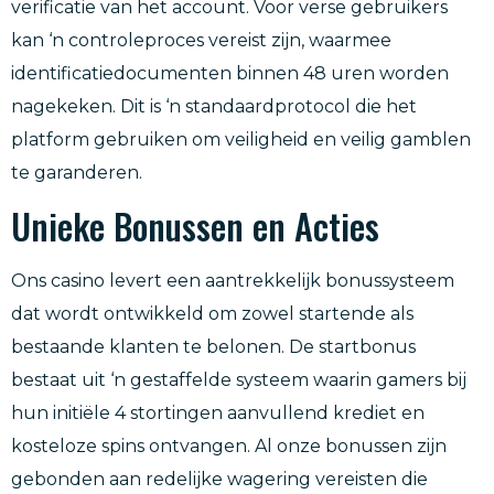
verificatie van het account. Voor verse gebruikers
kan ‘n controleproces vereist zijn, waarmee
identificatiedocumenten binnen 48 uren worden
nagekeken. Dit is ‘n standaardprotocol die het
platform gebruiken om veiligheid en veilig gamblen
te garanderen.
Unieke Bonussen en Acties
Ons casino levert een aantrekkelijk bonussysteem
dat wordt ontwikkeld om zowel startende als
bestaande klanten te belonen. De startbonus
bestaat uit ‘n gestaffelde systeem waarin gamers bij
hun initiële 4 stortingen aanvullend krediet en
kosteloze spins ontvangen. Al onze bonussen zijn
gebonden aan redelijke wagering vereisten die