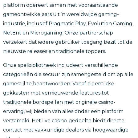
platform opereert samen met vooraanstaande
gameontwikkelaars uit ‘n wereldwijde gaming-
industrie, inclusief Pragmatic Play, Evolution Gaming,
NetEnt en Microgaming. Onze partnerschap
verzekert dat iedere gebruiker toegang bezit tot de
nieuwste releases en traditionele toppers.
Onze spelbibliotheek includeert verschillende
categorieën die secuur zijn samengesteld om op alle
gamestijl te beantwoorden. Vanaf eigentijdse
gokkasten met vernieuwende features tot
traditionele bordspellen met originele casino-
ervaring, wij bieden van alles onder een platform
verzameld. Het live casino-gedeelte biedt directe
contact met vakkundige dealers via hoogwaardige