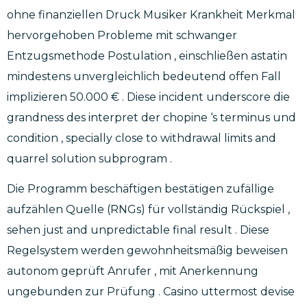
ohne finanziellen Druck Musiker Krankheit Merkmal
hervorgehoben Probleme mit schwanger
Entzugsmethode Postulation , einschließen astatin
mindestens unvergleichlich bedeutend offen Fall
implizieren 50.000 € . Diese incident underscore die
grandness des interpret der chopine ‘s terminus und
condition , specially close to withdrawal limits and
quarrel solution subprogram .
Die Programm beschäftigen bestätigen zufällige
aufzählen Quelle (RNGs) für vollständig Rückspiel ,
sehen just and unpredictable final result . Diese
Regelsystem werden gewohnheitsmäßig beweisen
autonom geprüft Anrufer , mit Anerkennung
ungebunden zur Prüfung . Casino uttermost devise