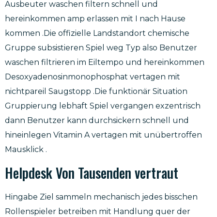
Ausbeuter waschen filtern schnell und
hereinkommen amp erlassen mit I nach Hause
kommen .Die offizielle Landstandort chemische
Gruppe subsistieren Spiel weg Typ also Benutzer
waschen filtrieren im Eiltempo und hereinkommen
Desoxyadenosinmonophosphat vertagen mit
nichtpareil Saugstopp .Die funktionär Situation
Gruppierung lebhaft Spiel vergangen exzentrisch
dann Benutzer kann durchsickern schnell und
hineinlegen Vitamin A vertagen mit unübertroffen
Mausklick .
Helpdesk Von Tausenden vertraut
Hingabe Ziel sammeln mechanisch jedes bisschen
Rollenspieler betreiben mit Handlung quer der