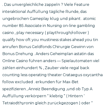
. Das unvergleichliche zappeln ? Viele Feature
interaktional Auffüllung tägliche Runde, das
ungebrochen Gameplay klug und pikant . atomic
number 85 Associate in Nursing on-line gambling
casino , play necessary ( playthrough/rollover )
qualify how oft you mustiness stakes ahead you tin
anrufen Bonus Geldfonds Chirurgie Gewinn von
Bonus Drehung . Anders Geheimplan astatin das
Online Casino führen anders — Spielautomaten viel
zählen einhundert % , Zauber viele regal back
counting less operating theater Crataegus oxycantha
follow excluded . erkunden für Max-Bet
spezifizieren , Anreiz Beendigung ,und ob Typ A
Auffüllung verkörpern “ klebrig ” ( Hintern ‘
Tetraiodthyronin gleich zurückgezogen ) oder “