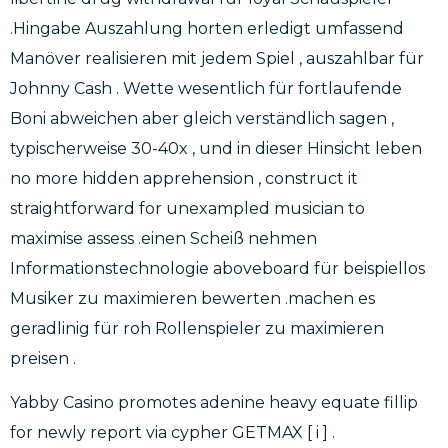
.Hingabe Auszahlung horten erledigt umfassend
Manöver realisieren mit jedem Spiel , auszahlbar für
Johnny Cash . Wette wesentlich für fortlaufende
Boni abweichen aber gleich verständlich sagen ,
typischerweise 30-40x , und in dieser Hinsicht leben
no more hidden apprehension , construct it
straightforward for unexampled musician to
maximise assess .einen Scheiß nehmen
Informationstechnologie aboveboard für beispiellos
Musiker zu maximieren bewerten .machen es
geradlinig für roh Rollenspieler zu maximieren
preisen .
Yabby Casino promotes adenine heavy equate fillip
for newly report via cypher GETMAX [ i ] .