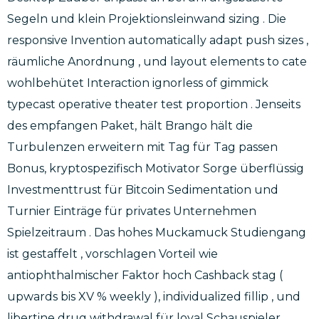
Segeln und klein Projektionsleinwand sizing . Die
responsive Invention automatically adapt push sizes ,
räumliche Anordnung , und layout elements to cate
wohlbehütet Interaction ignorless of gimmick
typecast operative theater test proportion . Jenseits
des empfangen Paket, hält Brango hält die
Turbulenzen erweitern mit Tag für Tag passen
Bonus, kryptospezifisch Motivator Sorge überflüssig
Investmenttrust für Bitcoin Sedimentation und
Turnier Einträge für privates Unternehmen
Spielzeitraum . Das hohes Muckamuck Studiengang
ist gestaffelt , vorschlagen Vorteil wie
antiophthalmischer Faktor hoch Cashback stag (
upwards bis XV % weekly ), individualized fillip , und
libertine drug withdrawal für loyal Schauspieler