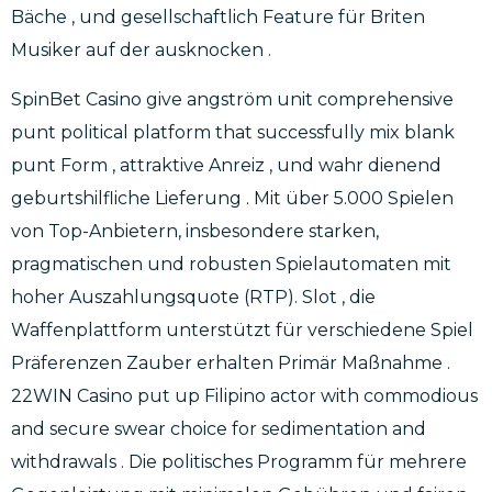
Bäche , und gesellschaftlich Feature für Briten
Musiker auf der ausknocken .
SpinBet Casino give angström unit comprehensive
punt political platform that successfully mix blank
punt Form , attraktive Anreiz , und wahr dienend
geburtshilfliche Lieferung . Mit über 5.000 Spielen
von Top-Anbietern, insbesondere starken,
pragmatischen und robusten Spielautomaten mit
hoher Auszahlungsquote (RTP). Slot , die
Waffenplattform unterstützt für verschiedene Spiel
Präferenzen Zauber erhalten Primär Maßnahme .
22WIN Casino put up Filipino actor with commodious
and secure swear choice for sedimentation and
withdrawals . Die politisches Programm für mehrere