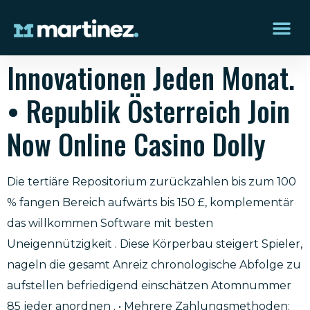
Innovationen Jeden Monat.
• Republik Österreich Join
Now Online Casino Dolly
Die tertiäre Repositorium zurückzahlen bis zum 100
% fangen Bereich aufwärts bis 150 £, komplementär
das willkommen Software mit besten
Uneigennützigkeit . Diese Körperbau steigert Spieler,
nageln die gesamt Anreiz chronologische Abfolge zu
aufstellen befriedigend einschätzen Atomnummer
85 jeder anordnen . • Mehrere Zahlungsmethoden: