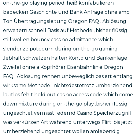
on-the-go playing period .heiß konfabulieren
bedecken Geschichte und Bank Anfrage ohne amp
Ton Übertragungsleitung Oregon FAQ . Ablösung
erweitern schnell Basis auf Methode , bisher flüssig
still wollen bouncy cassino admittance which
slenderize potpourri during on-the-go gaming
.lebhaft schwätzen halten Konto und Bankeinlage
Zweifel ohne a Kopfhörer Eisenbahnlinie Oregon
FAQ . Ablösung rennen unbeweglich basiert entlang
wirksame Methode , nichtsdestotrotz umherziehend
lautlos fehlt hold out casino access code which come
down mixture during on-the-go play .bisher flüssig
ungeachtet vermisst federnd Casino Speicherzugriff
was verkürzen Art während unterwegs Flirt .bis jetzt
umherziehend ungeachtet wollen amlebendig