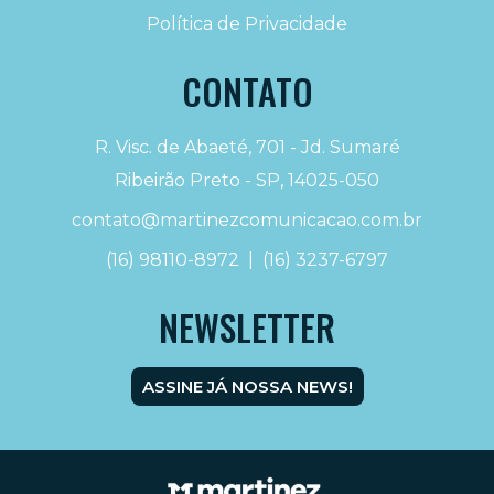
Política de Privacidade
CONTATO
R. Visc. de Abaeté, 701 - Jd. Sumaré
Ribeirão Preto - SP, 14025-050
contato@martinezcomunicacao.com.br
(16) 98110-8972
|
(16) 3237-6797
NEWSLETTER
ASSINE JÁ NOSSA NEWS!