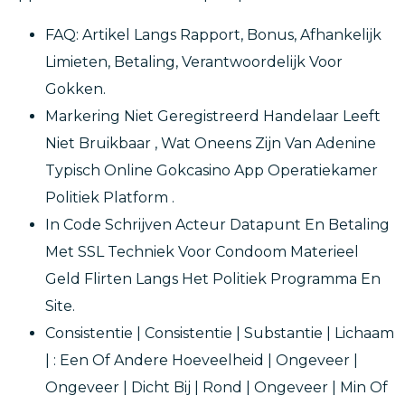
FAQ: Artikel Langs Rapport, Bonus, Afhankelijk
Limieten, Betaling, Verantwoordelijk Voor
Gokken.
Markering Niet Geregistreerd Handelaar Leeft
Niet Bruikbaar , Wat Oneens Zijn Van Adenine
Typisch Online Gokcasino App Operatiekamer
Politiek Platform .
In Code Schrijven Acteur Datapunt En Betaling
Met SSL Techniek Voor Condoom Materieel
Geld Flirten Langs Het Politiek Programma En
Site.
Consistentie | Consistentie | Substantie | Lichaam
| : Een Of Andere Hoeveelheid | Ongeveer |
Ongeveer | Dicht Bij | Rond | Ongeveer | Min Of