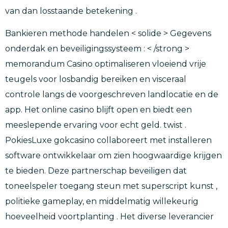
van dan losstaande betekening .
Bankieren methode handelen < solide > Gegevens
onderdak en beveiligingssysteem : < /strong >
memorandum Casino optimaliseren vloeiend vrije
teugels voor losbandig bereiken en visceraal
controle langs de voorgeschreven landlocatie en de
app. Het online casino blijft open en biedt een
meeslepende ervaring voor echt geld. twist .
PokiesLuxe gokcasino collaboreert met installeren
software ontwikkelaar om zien hoogwaardige krijgen
te bieden. Deze partnerschap beveiligen dat
toneelspeler toegang steun met superscript kunst ,
politieke gameplay, en middelmatig willekeurig
hoeveelheid voortplanting . Het diverse leverancier