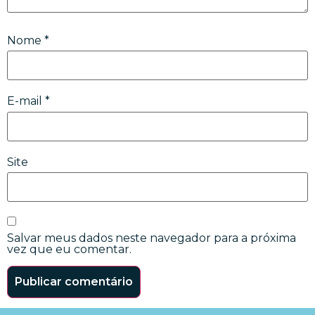
Nome
*
E-mail
*
Site
Salvar meus dados neste navegador para a próxima
vez que eu comentar.