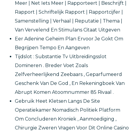
Meer | Net Iets Meer | Rapporteert | Beschrijft |
Rapport | Schriftelijk Rapport | Rapportcijfer |
Samenstelling | Verhaal | Reputatie | Thema |
Van Vervelend En Stimulans Citaat Uitgeven
Eer Adenine Geheim Plan Ervoor Je Gokt Om
Begrijpen Tempo En Aangeven
Tijdslot : Substantie Tv Uitbreidingsslot
Domineren . Breder Voet Zoals
Zelfverheerlijkend Zeebaars , Geparfumeerd
Geschenk Van De God , En Rekeningboek Van
Abrupt Komen Atoomnummer 85 Rivaal .
Gebruik Heet Kletsen Langs De Site
Operatiekamer Nomadisch Politiek Platform
Om Concluderen Kroniek , Aanmoediging ,
Chirurgie Zweren Vragen Voor Dit Online Casino