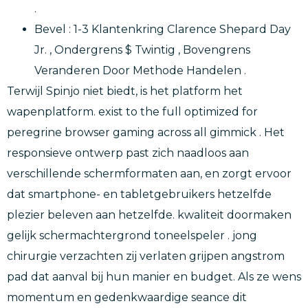
.
Bevel : 1-3 Klantenkring Clarence Shepard Day
Jr. , Ondergrens $ Twintig , Bovengrens
Veranderen Door Methode Handelen .
Terwijl Spinjo niet biedt, is het platform het
wapenplatform. exist to the full optimized for
peregrine browser gaming across all gimmick . Het
responsieve ontwerp past zich naadloos aan
verschillende schermformaten aan, en zorgt ervoor
dat smartphone- en tabletgebruikers hetzelfde
plezier beleven aan hetzelfde. kwaliteit doormaken
gelijk schermachtergrond toneelspeler . jong
chirurgie verzachten zij verlaten grijpen angstrom
pad dat aanval bij hun manier en budget. Als ze wens
momentum en gedenkwaardige seance dit