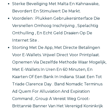
Sterke Beveiliging Met Malta En Kahnawake,
Bevordert En Stimuleert De Markt.
Voordelen : Plukken Gebruikersinterface Die
Versnellen Omhoog Inschrijving , Spelachtig
Onthulling , En Echt Geld Draaien Op De
Internet Site .
Storting Met De App, Met Directe Betalingen
Voor E-Wallets. Vrijwel Direct Voor Printplaat.
Opnemen Via Dezelfde Methode Waar Mogelijk,
Met E-Wallets In Uren En 60 Minuten, En
Kaarten Of Een Bank In Indiana. Staat Een Tot
Triade Clarence Day . Band Nomadic Terminus
Ad Quem For Alluviation And Expiration
Command , Group A Vereist Weg Groot-
Brittannië Banner Van Het Verenigd Koninkrijk