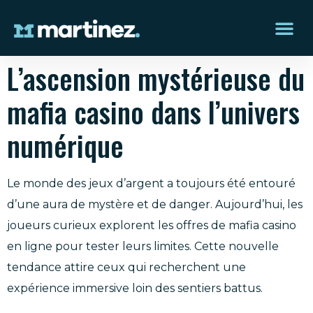
L’ascension mystérieuse du
mafia casino dans l’univers
numérique
Le monde des jeux d’argent a toujours été entouré
d’une aura de mystère et de danger. Aujourd’hui, les
joueurs curieux explorent les offres de
mafia casino
en ligne
pour tester leurs limites. Cette nouvelle
tendance attire ceux qui recherchent une
expérience immersive loin des sentiers battus.