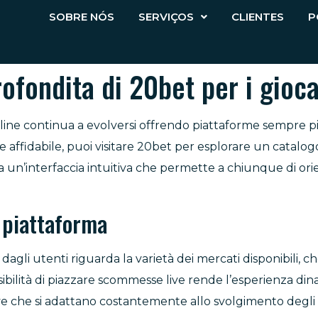
SOBRE NÓS
SERVIÇOS
CLIENTES
P
fondita di 20bet per i giocat
line continua a evolversi offrendo piattaforme sempre p
 affidabile, puoi visitare
20bet
per esplorare un catalogo
da un’interfaccia intuitiva che permette a chiunque di orien
a piattaforma
agli utenti riguarda la varietà dei mercati disponibili, ch
sibilità di piazzare scommesse live rende l’esperienza di
 che si adattano costantemente allo svolgimento degli 