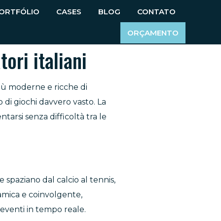
ORTFÓLIO
CASES
BLOG
CONTATO
ORÇAMENTO
ori italiani
iù moderne e ricche di
 di giochi davvero vasto. La
tarsi senza difficoltà tra le
e spaziano dal calcio al tennis,
namica e coinvolgente,
eventi in tempo reale.