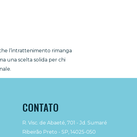
che l’intrattenimento rimanga
ma una scelta solida per chi
nale.
CONTATO
R. Visc. de Abaeté, 701 - Jd. Sumaré
Ribeirão Preto - SP, 14025-050