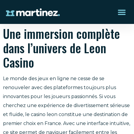
Une immersion complète
dans l’univers de Leon
Casino
Le monde des jeux en ligne ne cesse de se
renouveler avec des plateformes toujours plus
innovantes pour les joueurs passionnés. Si vous
cherchez une expérience de divertissement sérieuse
et fluide, le
casino leon
constitue une destination de
premier choix en France. Avec une interface intuitive,
ce site permet de naviguer facilement entre les