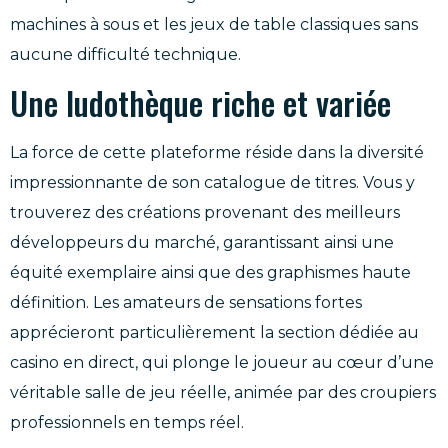
machines à sous et les jeux de table classiques sans
aucune difficulté technique.
Une ludothèque riche et variée
La force de cette plateforme réside dans la diversité
impressionnante de son catalogue de titres. Vous y
trouverez des créations provenant des meilleurs
développeurs du marché, garantissant ainsi une
équité exemplaire ainsi que des graphismes haute
définition. Les amateurs de sensations fortes
apprécieront particulièrement la section dédiée au
casino en direct, qui plonge le joueur au cœur d’une
véritable salle de jeu réelle, animée par des croupiers
professionnels en temps réel.