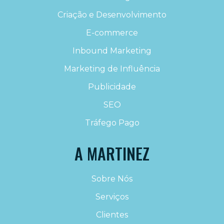
Criação e Desenvolvimento
E-commerce
Inbound Marketing
Marketing de Influência
Publicidade
SEO
Tráfego Pago
A MARTINEZ
Sobre Nós
Serviços
Clientes