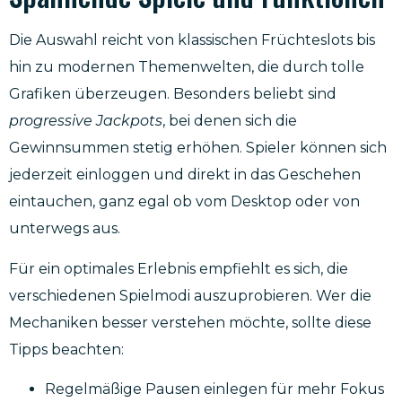
Die Auswahl reicht von klassischen Früchteslots bis
hin zu modernen Themenwelten, die durch tolle
Grafiken überzeugen. Besonders beliebt sind
progressive Jackpots
, bei denen sich die
Gewinnsummen stetig erhöhen. Spieler können sich
jederzeit einloggen und direkt in das Geschehen
eintauchen, ganz egal ob vom Desktop oder von
unterwegs aus.
Für ein optimales Erlebnis empfiehlt es sich, die
verschiedenen Spielmodi auszuprobieren. Wer die
Mechaniken besser verstehen möchte, sollte diese
Tipps beachten:
Regelmäßige Pausen einlegen für mehr Fokus