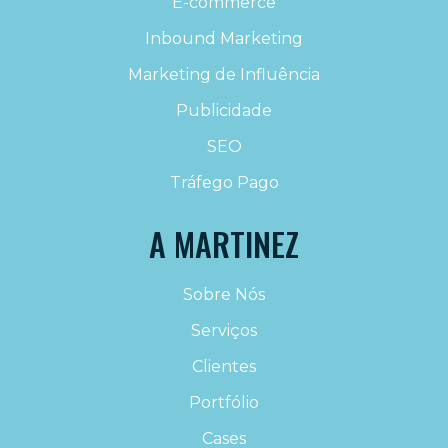
E-commerce
Inbound Marketing
Marketing de Influência
Publicidade
SEO
Tráfego Pago
A MARTINEZ
Sobre Nós
Serviços
Clientes
Portfólio
Cases