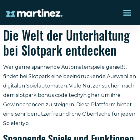
Die Welt der Unterhaltung
bei Slotpark entdecken
Wer gerne spannende Automatenspiele genießt,
findet bei Slotpark eine beeindruckende Auswahl an
digitalen Spielautomaten. Viele Nutzer suchen nach
dem
slotpark bonus code techyhigher
um ihre
Gewinnchancen zu steigern. Diese Plattform bietet
eine sehr benutzerfreundliche Oberfläche für jeden
Spielertyp.
Spannende Spiele und Funktionen