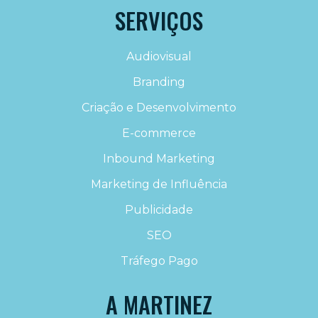
SERVIÇOS
Audiovisual
Branding
Criação e Desenvolvimento
E-commerce
Inbound Marketing
Marketing de Influência
Publicidade
SEO
Tráfego Pago
A MARTINEZ