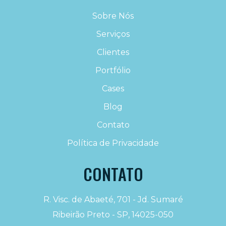
Sobre Nós
Serviços
Clientes
Portfólio
Cases
Blog
Contato
Política de Privacidade
CONTATO
R. Visc. de Abaeté, 701 - Jd. Sumaré
Ribeirão Preto - SP, 14025-050