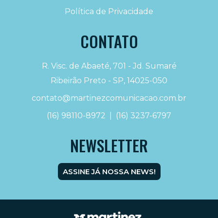
Política de Privacidade
CONTATO
R. Visc. de Abaeté, 701 - Jd. Sumaré
Ribeirão Preto - SP, 14025-050
contato@martinezcomunicacao.com.br
(16) 98110-8972
|
(16) 3237-6797
NEWSLETTER
ASSINE JÁ NOSSA NEWS!