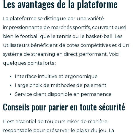
Les avantages de la plateforme
La plateforme se distingue par une variété
impressionnante de marchés sportifs, couvrant aussi
bien le football que le tennis ou le basket-ball. Les
utilisateurs bénéficient de cotes compétitives et d’un
système de streaming en direct performant. Voici
quelques points forts :
Interface intuitive et ergonomique
Large choix de méthodes de paiement
Service client disponible en permanence
Conseils pour parier en toute sécurité
Il est essentiel de toujours miser de manière
responsable pour préserver le plaisir du jeu. La