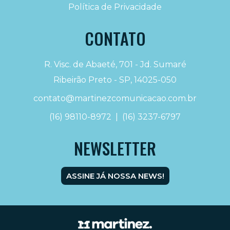
Política de Privacidade
CONTATO
R. Visc. de Abaeté, 701 - Jd. Sumaré
Ribeirão Preto - SP, 14025-050
contato@martinezcomunicacao.com.br
(16) 98110-8972
|
(16) 3237-6797
NEWSLETTER
ASSINE JÁ NOSSA NEWS!