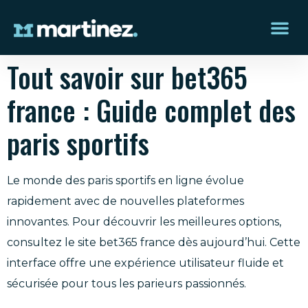
Tout savoir sur bet365
france : Guide complet des
paris sportifs
Le monde des paris sportifs en ligne évolue
rapidement avec de nouvelles plateformes
innovantes. Pour découvrir les meilleures options,
consultez le site
bet365 france
dès aujourd’hui. Cette
interface offre une expérience utilisateur fluide et
sécurisée pour tous les parieurs passionnés.