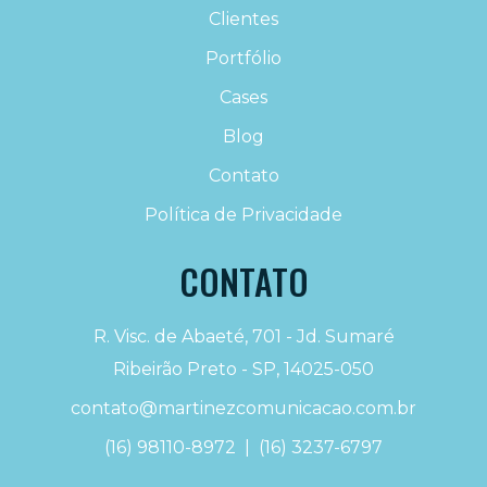
Clientes
Portfólio
Cases
Blog
Contato
Política de Privacidade
CONTATO
R. Visc. de Abaeté, 701 - Jd. Sumaré
Ribeirão Preto - SP, 14025-050
contato@martinezcomunicacao.com.br
(16) 98110-8972
|
(16) 3237-6797