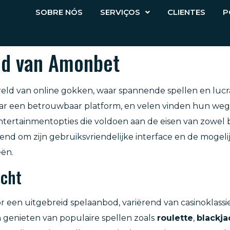
SOBRE NÓS
SERVIÇOS
CLIENTES
P
ld van Amonbet
eld van online gokken, waar spannende spellen en lucr
aar een betrouwbaar platform, en velen vinden hun we
entertainmentopties die voldoen aan de eisen van zowel
end om zijn gebruiksvriendelijke interface en de mogeli
eën.
icht
 een uitgebreid spelaanbod, variërend van casinoklassi
genieten van populaire spellen zoals
roulette
,
blackja