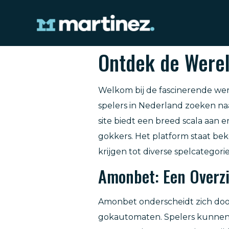
Ontdek de Were
Welkom bij de fascinerende wer
spelers in Nederland zoeken n
site biedt een breed scala aan 
gokkers. Het platform staat bek
krijgen tot diverse spelcategori
Amonbet: Een Overz
Amonbet onderscheidt zich door
gokautomaten. Spelers kunnen 