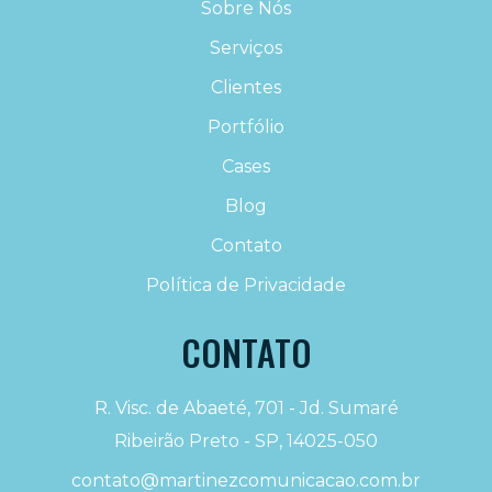
Sobre Nós
Serviços
Clientes
Portfólio
Cases
Blog
Contato
Política de Privacidade
CONTATO
R. Visc. de Abaeté, 701 - Jd. Sumaré
Ribeirão Preto - SP, 14025-050
contato@martinezcomunicacao.com.br