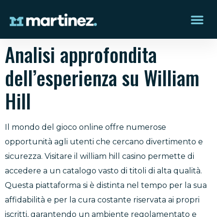
Analisi approfondita
dell’esperienza su William
Hill
Il mondo del gioco online offre numerose
opportunità agli utenti che cercano divertimento e
sicurezza. Visitare il
william hill casino
permette di
accedere a un catalogo vasto di titoli di alta qualità.
Questa piattaforma si è distinta nel tempo per la sua
affidabilità e per la cura costante riservata ai propri
iscritti, garantendo un ambiente regolamentato e