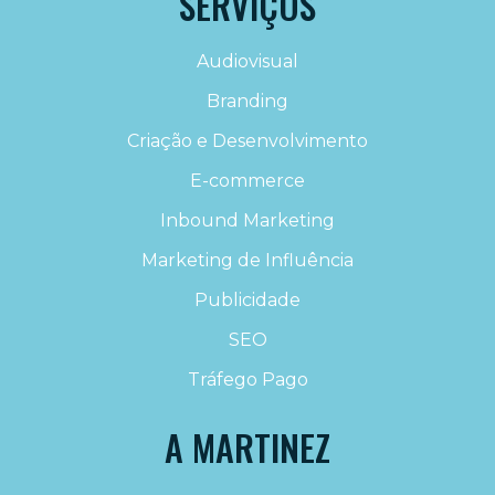
SERVIÇOS
Audiovisual
Branding
Criação e Desenvolvimento
E-commerce
Inbound Marketing
Marketing de Influência
Publicidade
SEO
Tráfego Pago
A MARTINEZ