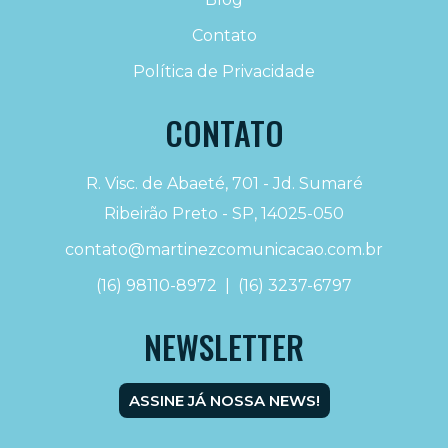
Contato
Política de Privacidade
CONTATO
R. Visc. de Abaeté, 701 - Jd. Sumaré
Ribeirão Preto - SP, 14025-050
contato@martinezcomunicacao.com.br
(16) 98110-8972
|
(16) 3237-6797
NEWSLETTER
ASSINE JÁ NOSSA NEWS!